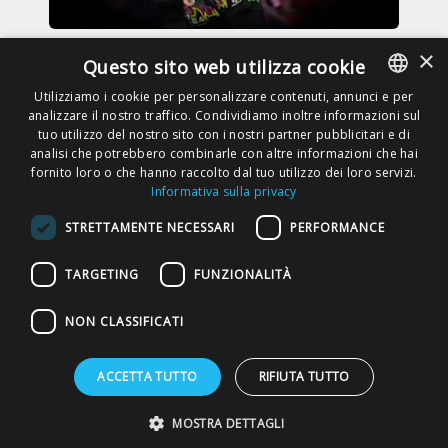
VOLLEY - SIR - SUSA - SCAI
×
Questo sito web utilizza cookie
26 Mag, 2026
Utilizziamo i cookie per personalizzare contenuti, annunci e per
analizzare il nostro traffico. Condividiamo inoltre informazioni sul
ITALIAN
tuo utilizzo del nostro sito con i nostri partner pubblicitari e di
ENGLISH
analisi che potrebbero combinarle con altre informazioni che hai
fornito loro o che hanno raccolto dal tuo utilizzo dei loro servizi.
Informativa sulla privacy
RICHIEDI UN PREVENTIVO
STRETTAMENTE NECESSARI
PERFORMANCE
DIVENTA TRASPORTATORE
TARGETING
FUNZIONALITÀ
NON CLASSIFICATI
Copyright © Susa S.p.A. P.iva
ACCETTA TUTTO
RIFIUTA TUTTO
00148710544
MOSTRA DETTAGLI
Privacy Policy
Privacy download
Cookies Policy