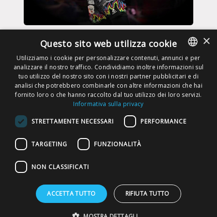
VOLLEY - SIR - SUSA - SCAI
×
Questo sito web utilizza cookie
26 Mag, 2026
Utilizziamo i cookie per personalizzare contenuti, annunci e per
analizzare il nostro traffico. Condividiamo inoltre informazioni sul
ITALIAN
tuo utilizzo del nostro sito con i nostri partner pubblicitari e di
ENGLISH
analisi che potrebbero combinarle con altre informazioni che hai
fornito loro o che hanno raccolto dal tuo utilizzo dei loro servizi.
Informativa sulla privacy
RICHIEDI UN PREVENTIVO
STRETTAMENTE NECESSARI
PERFORMANCE
DIVENTA TRASPORTATORE
TARGETING
FUNZIONALITÀ
NON CLASSIFICATI
Copyright © Susa S.p.A. P.iva
ACCETTA TUTTO
RIFIUTA TUTTO
00148710544
MOSTRA DETTAGLI