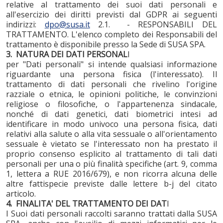
relative al trattamento dei suoi dati personali e
all'esercizio dei diritti previsti dal GDPR ai seguenti
indirizzi:
dpo@susa.it
2.1. - RESPONSABILI DEL
TRATTAMENTO. L'elenco completo dei Responsabili del
trattamento è disponibile presso la Sede di SUSA SPA.
3. NATURA DEI DATI PERSONAL
I
per "Dati personali" si intende qualsiasi informazione
riguardante una persona fisica (l'interessato). Il
trattamento di dati personali che rivelino l'origine
razziale o etnica, le opinioni politiche, le convinzioni
religiose o filosofiche, o l'appartenenza sindacale,
nonché di dati genetici, dati biometrici intesi ad
identificare in modo univoco una persona fisica, dati
relativi alla salute o alla vita sessuale o all'orientamento
sessuale è vietato se l'interessato non ha prestato il
proprio consenso esplicito al trattamento di tali dati
personali per una o più finalità specifiche (art. 9, comma
1, lettera a RUE 2016/679), e non ricorra alcuna delle
altre fattispecie previste dalle lettere b-j del citato
articolo.
4. FINALITA' DEL TRATTAMENTO DEI DAT
I
I Suoi dati personali raccolti saranno trattati dalla SUSA