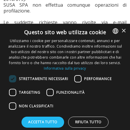
SUSA SPA non effettua comunque operazioni di
profilazione.
Le suddette richieste vanno rivolte via e-mail
all'indirizzo:
dpo@susa.it.
×
Questo sito web utilizza cookie
Utilizziamo i cookie per personalizzare contenuti, annunci e per
analizzare il nostro traffico. Condividiamo inoltre informazioni sul
ITALIAN
tuo utilizzo del nostro sito con i nostri partner pubblicitari e di
ENGLISH
analisi che potrebbero combinarle con altre informazioni che hai
fornito loro o che hanno raccolto dal tuo utilizzo dei loro servizi.
Informativa sulla privacy
RICHIEDI UN PREVENTIVO
STRETTAMENTE NECESSARI
PERFORMANCE
DIVENTA TRASPORTATORE
TARGETING
FUNZIONALITÀ
NON CLASSIFICATI
Copyright © Susa S.p.A. P.iva
ACCETTA TUTTO
RIFIUTA TUTTO
00148710544