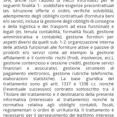
SPA, anche con l'ausilio di mezzi informatici per le
seguenti finalità: 1- soddisfare esigenze precontrattuali
(es. istruzione offerte o ordini, verifiche solvibilità),
adempimento degli obblighi contrattuali (fornitura beni
e/o servizi, inclusa la gestione degli obblighi di consegna
e della logistica e dei trasporti ad essa funzionali) e
legali (es. tenuta contabilità, formalità fiscali, gestione
amministrativa e contabile); gestione fornitori per
aspetti diversi da quelli sub. 1-2: organizzazione interna
delle attività funzionali alle forniture attive e passive di
prodotti e/o servizi come ad esempio la gestione
affidamenti e il controllo rischi (frodi, insolvenze, ecc.),
gestione contenzioso e cessione crediti, gestione servizi
finanziari e assicurativi, gestione strumenti di
pagamento elettronico, gestione rubriche telefoniche,
elaborazioni statistiche). La base giuridica del
trattamento sono gli artt. 1337 e 1338 c.c. nonché
(l'eventuale successivo) contratto sottoscritto tra il
Titolare del trattamento e il destinatario della presente
informativa (interessato al trattamento) nonché la
normativa relativa agli obblighi contabili, fiscali,
regolamentari o ordini di un'Autorità. Il trattamento è
necessario per il perseguimento del legittimo interesse