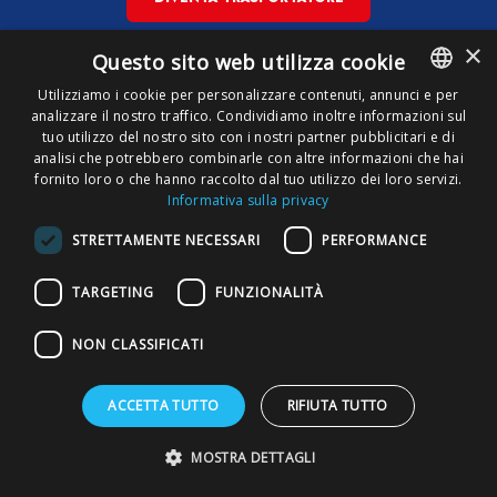
×
Questo sito web utilizza cookie
Utilizziamo i cookie per personalizzare contenuti, annunci e per
Copyright © Susa S.p.A. P.iva
analizzare il nostro traffico. Condividiamo inoltre informazioni sul
ITALIAN
00148710544
tuo utilizzo del nostro sito con i nostri partner pubblicitari e di
ENGLISH
analisi che potrebbero combinarle con altre informazioni che hai
fornito loro o che hanno raccolto dal tuo utilizzo dei loro servizi.
Privacy Policy
Privacy download
Cookies Policy
Informativa sulla privacy
STRETTAMENTE NECESSARI
PERFORMANCE
TARGETING
FUNZIONALITÀ
NON CLASSIFICATI
ACCETTA TUTTO
RIFIUTA TUTTO
MOSTRA DETTAGLI